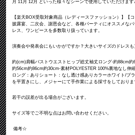
月 11月 12月 といった様々なシーンで使用していただけます
【楽天BOX受取対象商品（レディースファッション）】【
披露宴、二次会、謝恩会など、各種パーティにオススメなパ
レス、ワンピースを多数取り扱っています。
演奏会や発表会にもいかがですか？大きいサイズのドレスも
約(cm)肩幅バストウエストヒップ総丈袖丈ロング-約88cm約65c
約56cm約86cm約30cm-素材POLYESTER 100%裏地
ロング：ありショート：なし透け感ありカラーホワイト/ブラ
を平置きにし、メジャーにて手作業による採寸をしておりま
若干の誤差が出る場合がございます。
サイズ等でご不明な点はお問い合わせください。
備考☆