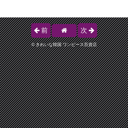
前
次
©
きれいな韓国 ワンピース百貨店