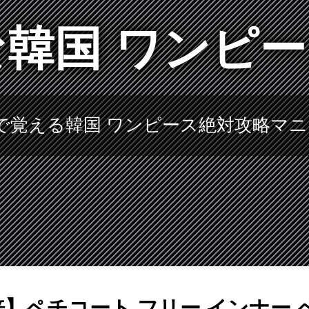
韓国 ワンピ
で覚える韓国 ワンピース絶対攻略マ
倍】ペチコート フリー インナー ペ