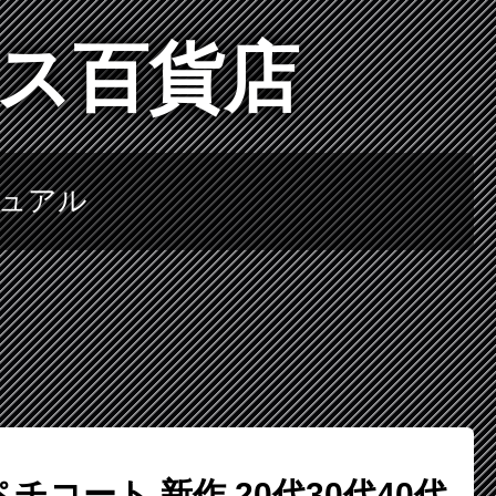
ース百貨店
ニュアル
チコート 新作 20代30代40代