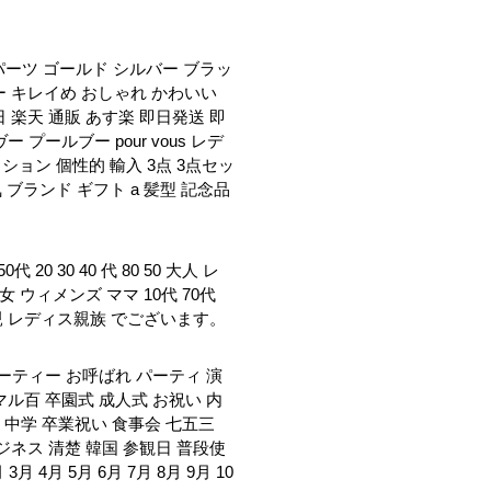
 パーツ ゴールド シルバー ブラッ
ー キレイめ おしゃれ かわいい
 楽天 通販 あす楽 即日発送 即
 プールブー pour vous レデ
ョン 個性的 輸入 3点 3点セッ
ブランド ギフト a 髪型 記念品
 30 40 代 80 50 大人 レ
 ウィメンズ ママ 10代 70代
 親 レディス親族 でございます。
パーティー お呼ばれ パーティ 演
マル百 卒園式 成人式 お祝い 内
校 中学 卒業祝い 食事会 七五三
ジネス 清楚 韓国 参観日 普段使
 4月 5月 6月 7月 8月 9月 10