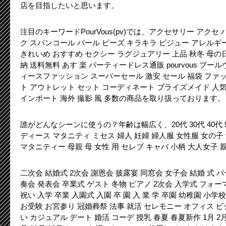
店を目指したいと思います。
注目のキーワードPourVous(pv)では、アクセサリー アクセ
ク スパンコール パール ビーズ キラキラ ビジュー アレルギ
きれいめ おすすめ セクシー ラグジュアリー 上品 秋冬 母の日
納 送料無料 あす 楽 パーティードレス通販 pourvous プールヴー
ィースファッション スーパーセール 激安 セール 福袋 ファッシ
ト アウトレット セット コーディネート ブライズメイド 人気 
インポート 海外 撮影 風 多数の商品を取り扱っております。
誰がどんなシーンに使うの？年齢は幅広く、20代 30代 40代 50代 20
ディース マタニティ ミセス 婦人 妊婦 婦人服 女性服 女の子 女
マタニティー 母親 母 女性 用 セレブ キャバ 小柄 大人女子
二次会 結婚式 2次会 謝恩会 披露宴 同窓会 女子会 結婚 式 
奏会 発表会 卒業式 ゲスト 冬物 ピアノ 2次会 入学式 フォー
祝い 入学 卒業 入園式 入園 卒 園 入 業 学 卒園 幼稚園 小学
お受験 お宮参り 冠婚葬祭 法事 就活 セレモニー オフィス ビ
い カジュアル デート 婚活 コーデ 授乳 春夏 春夏新作 1月 2月 3月