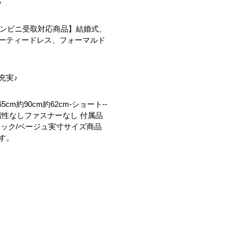
♪
コンビニ受取対応商品】結婚式、
ーティードレス、フォーマルド
充実♪
m約90cm約62cm-ショート--
なし伸縮性なしファスナーなし 付属品
ック/ベージュ実寸サイズ商品
す。